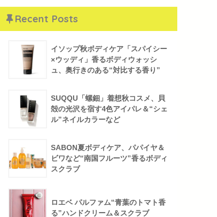
Recent Posts
イソップ秋ボディケア「スパイシー
×ウッディ」香るボディウォッシ
ュ、奥行きのある“対比する香り”
SUQQU「螺鈿」着想秋コスメ、貝
殻の光沢を宿す4色アイパレ＆“シェ
ル”ネイルカラーなど
SABON夏ボディケア、パパイヤ＆
ビワなど“南国フルーツ”香るボディ
スクラブ
ロエベ パルファム“青葉のトマト香
る”ハンドクリーム＆スクラブ