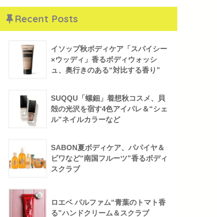
Recent Posts
イソップ秋ボディケア「スパイシー
×ウッディ」香るボディウォッシ
ュ、奥行きのある“対比する香り”
SUQQU「螺鈿」着想秋コスメ、貝
殻の光沢を宿す4色アイパレ＆“シェ
ル”ネイルカラーなど
SABON夏ボディケア、パパイヤ＆
ビワなど“南国フルーツ”香るボディ
スクラブ
ロエベ パルファム“青葉のトマト香
る”ハンドクリーム＆スクラブ