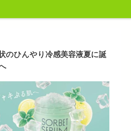
ベ状のひんやり冷感美容液夏に誕
へ